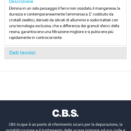
Descrizione
Elimina in un solo passaggio il ferro non ossidato, il manganese, la
durezza e contemporaneamente l'ammoniaca. E' costituito da
cristalli zeolitici, derivati da silicati di alluminio e sodio trattati con
una tecnologia esclusiva, che a differenza dei granuli sferici della
resina, garantiscono una filtrazione migliore e si puliscono più
rapidamente in controcorrente.
Dati tecnici
CBS Acque è un punto di riferimento sicuro per la depurazione, la
potabilizzazione e il trattamento delle acque primarie ad uso civile e