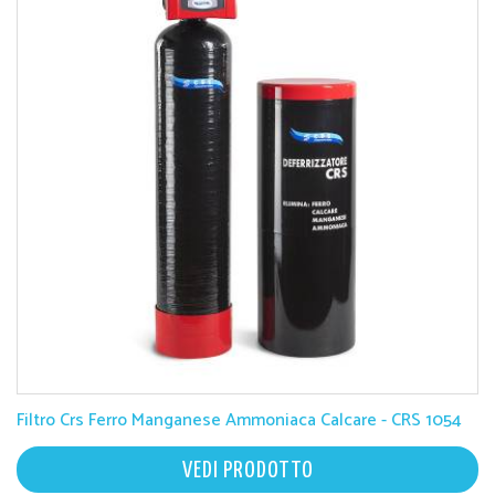
Filtro Crs Ferro Manganese Ammoniaca Calcare - CRS 1054
VEDI PRODOTTO