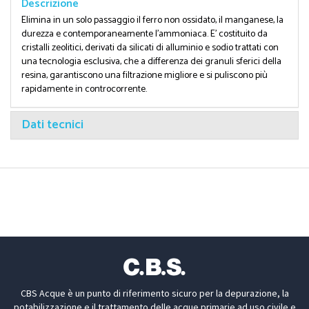
Descrizione
Elimina in un solo passaggio il ferro non ossidato, il manganese, la
durezza e contemporaneamente l'ammoniaca. E' costituito da
cristalli zeolitici, derivati da silicati di alluminio e sodio trattati con
una tecnologia esclusiva, che a differenza dei granuli sferici della
resina, garantiscono una filtrazione migliore e si puliscono più
rapidamente in controcorrente.
Dati tecnici
CBS Acque è un punto di riferimento sicuro per la depurazione, la
potabilizzazione e il trattamento delle acque primarie ad uso civile e