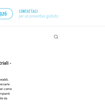
CONTATTACI
per un preventivo gratuito
iali -
abili,
ersarle
iori come
 Impianti
ile da