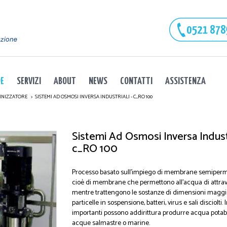
DE
SERVIZI
ABOUT
NEWS
CONTATTI
ASSISTENZA
INIZZATORE
SISTEMI AD OSMOSI INVERSA INDUSTRIALI - C_RO 100
Sistemi Ad Osmosi Inversa Industr
c_RO 100
Processo basato sull'impiego di membrane semiperme
cioè di membrane che permettono all'acqua di attrav
mentre trattengono le sostanze di dimensioni magg
particelle in sospensione, batteri, virus e sali disciolti.
importanti possono addirittura produrre acqua potab
acque salmastre o marine.