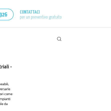
CONTATTACI
per un preventivo gratuito
iali -
abili,
ersarle
iori come
 Impianti
ile da