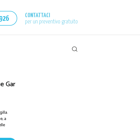
CONTATTACI
per un preventivo gratuito
ie Gar
illa.
e, a
lle