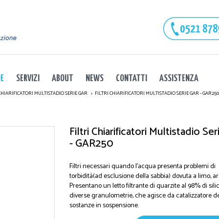
DE
SERVIZI
ABOUT
NEWS
CONTATTI
ASSISTENZA
CHIARIFICATORI MULTISTADIO SERIE GAR
FILTRI CHIARIFICATORI MULTISTADIO SERIE GAR - GAR250
Filtri Chiarificatori Multistadio Ser
- GAR250
Filtri necessari quando l'acqua presenta problemi di
torbidità(ad esclusione della sabbia) dovuta a limo, arg
Presentano un letto filtrante di quarzite al 98% di silic
diverse granulometrie, che agisce da catalizzatore de
sostanze in sospensione.