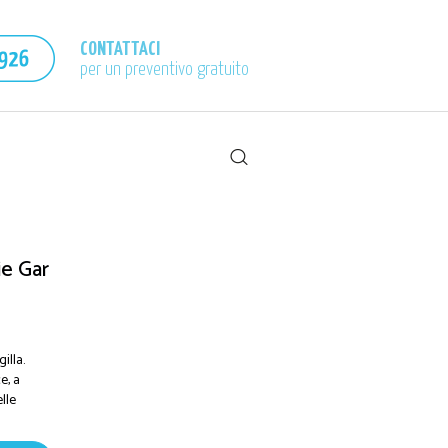
CONTATTACI
per un preventivo gratuito
ie Gar
illa.
e, a
lle