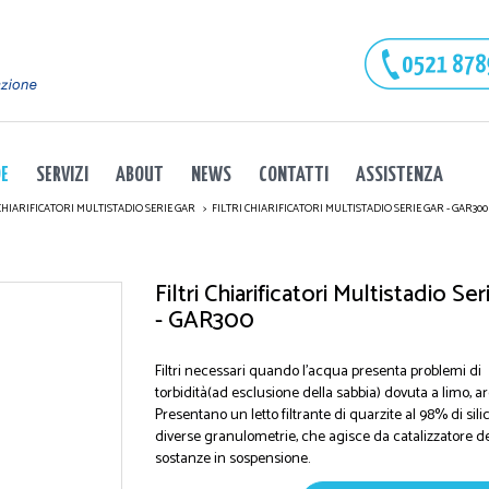
DE
SERVIZI
ABOUT
NEWS
CONTATTI
ASSISTENZA
CHIARIFICATORI MULTISTADIO SERIE GAR
FILTRI CHIARIFICATORI MULTISTADIO SERIE GAR - GAR300
Filtri Chiarificatori Multistadio Ser
- GAR300
Filtri necessari quando l'acqua presenta problemi di
torbidità(ad esclusione della sabbia) dovuta a limo, arg
Presentano un letto filtrante di quarzite al 98% di silic
diverse granulometrie, che agisce da catalizzatore de
sostanze in sospensione.