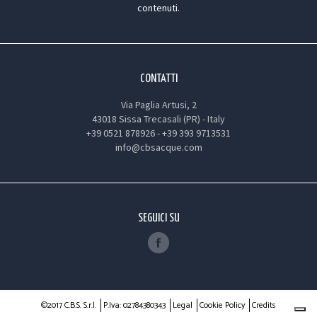
contenuti.
CONTATTI
Via Paglia Artusi, 2
43018 Sissa Trecasali (PR) - Italy
+39 0521 878926
-
+39 393 9713531
info@cbsacque.com
SEGUICI SU
©2017 C.B.S. S.r.l.
P.Iva: 02784380343
Legal
Cookie Policy
Credits