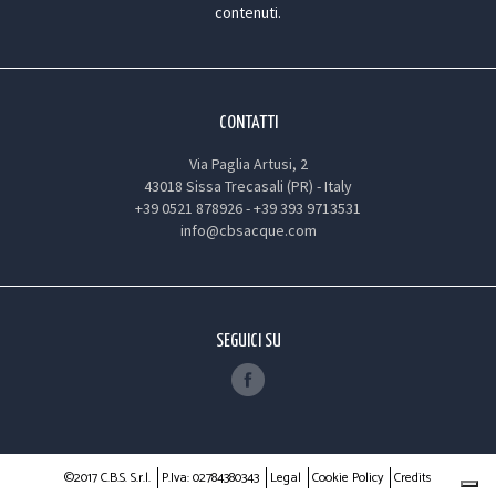
contenuti.
CONTATTI
Via Paglia Artusi, 2
43018 Sissa Trecasali (PR) - Italy
+39 0521 878926
-
+39 393 9713531
info@cbsacque.com
SEGUICI SU
©2017 C.B.S. S.r.l.
P.Iva: 02784380343
Legal
Cookie Policy
Credits